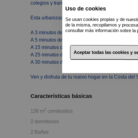
colegios y transportes públicos
Uso de cookies
Esta urbanización se encuentra perfectamente c
Se usan cookies propias y de nuestr
de la misma, recopilamos y proces
consultar más información sobre la 
A 3 minutos de la Autovía AP-7
A 5 minutos de la playa
A 15 minutos del Aeropuerto Internacional de Má
Aceptar todas las cookies y 
A 25 minutos de Málaga Centro
A 30 minutos de Marbella.
Ven y disfruta de tu nuevo hogar en la Costa del 
Características básicas
2
136 m
construidos
2 dormitorios
2 Baños