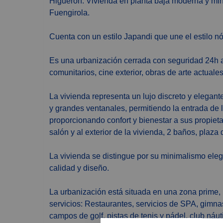
Higuerón. Vivienda en planta baja moderna y minimalista con jardín y piscina privada en Higuerón,
Fuengirola.
Cuenta con un estilo Japandi que une el estilo nó
Es una urbanización cerrada con seguridad 24h al 
comunitarios, cine exterior, obras de arte actuales
La vivienda representa un lujo discreto y elegan
y grandes ventanales, permitiendo la entrada de 
proporcionando confort y bienestar a sus propiet
salón y al exterior de la vivienda, 2 baños, plaza 
La vivienda se distingue por su minimalismo eleg
calidad y diseño.
La urbanización está situada en una zona prime, u
servicios: Restaurantes, servicios de SPA, gimnas
campos de golf, pistas de tenis y pádel, club náut