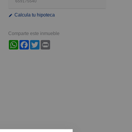
659175540
Calcula tu hipoteca
Comparte este inmueble
WhatsApp
Facebook
Twitter
Print