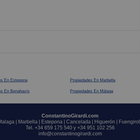
es En Estepona
Propiedades En Marbella
es En Benahavís
Propiedades En Málaga
ConstantinoGirardi.com
Malaga | Marbella | Estepona | Cancelada | Higuerón | Fuengirol
Tel.
+34 659 175 540
y
+34 951 102 256
info@constantinogirardi.com