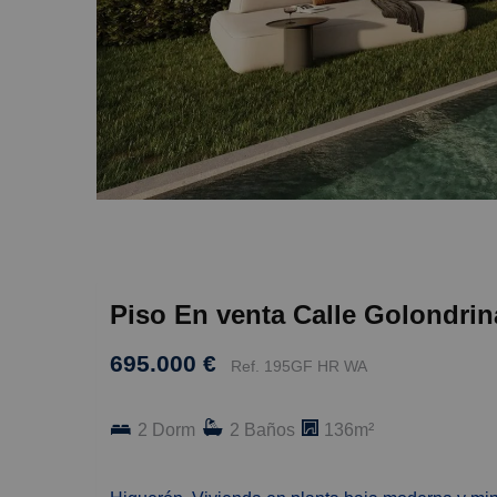
Piso En venta Calle Golondrin
695.000 €
Ref. 195GF HR WA
2 Dorm
2 Baños
136m²