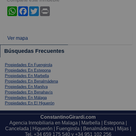
WhatsApp
Facebook
Twitter
Print
Ver mapa
Búsquedas Frecuentes
Propiedades En Fuengirola
Propiedades En Estepona
Propiedades En Marbella
Propiedades En Benalmádena
Propiedades En Manilva
Propiedades En Benahavís
Propiedades En Málaga
Propiedades En El Higuerón
ConstantinoGirardi.com
Agencia Inmobiliaria en Malaga | Marbella | Estepona |
Cancelada | Higuerón | Fuengirola | Benalmádena | Mijas |
Tel.
+34 659 175 540
y
+34 951 102 256