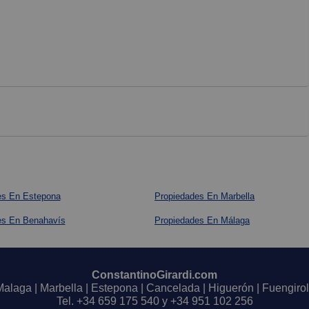
es En Estepona
Propiedades En Marbella
es En Benahavís
Propiedades En Málaga
ConstantinoGirardi.com
Malaga | Marbella | Estepona | Cancelada | Higuerón | Fuengirol
Tel.
+34 659 175 540
y
+34 951 102 256