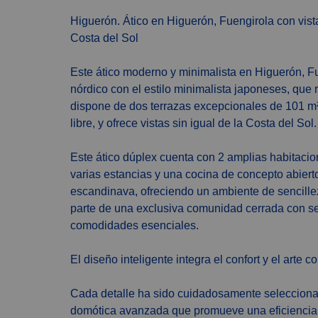
Higuerón. Ático en Higuerón, Fuengirola con vistas panorámicas al mar. Un Icono de Lujo y Diseño en la
Costa del Sol
Este ático moderno y minimalista en Higuerón, Fue
nórdico con el estilo minimalista japoneses, qu
dispone de dos terrazas excepcionales de 101 m²
libre, y ofrece vistas sin igual de la Costa del Sol.
Este ático dúplex cuenta con 2 amplias habitacion
varias estancias y una cocina de concepto abiert
escandinava, ofreciendo un ambiente de sencillez
parte de una exclusiva comunidad cerrada con se
comodidades esenciales.
El diseño inteligente integra el confort y el arte
Cada detalle ha sido cuidadosamente seleccionad
domótica avanzada que promueve una eficiencia e