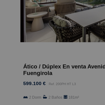
Ático / Dúplex En venta Aveni
Fuengirola
599.100 €
Ref. 200PH HT L3
2 Dorm
2 Baños
181m²