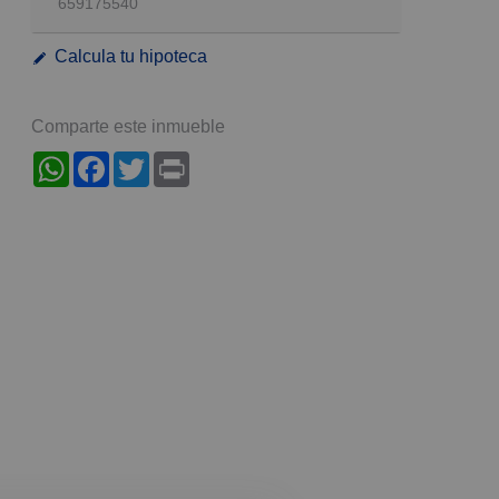
659175540
Calcula tu hipoteca
Comparte este inmueble
WhatsApp
Facebook
Twitter
Print