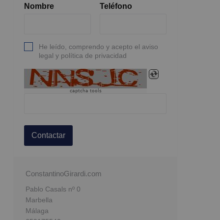
Nombre
Teléfono
He leído, comprendo y acepto el aviso
legal y política de privacidad
captcha tools
Contactar
ConstantinoGirardi.com
Pablo Casals nº 0
Marbella
Málaga