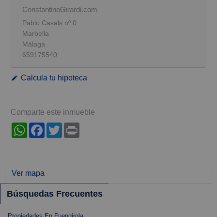
ConstantinoGirardi.com
Pablo Casals nº 0
Marbella
Málaga
659175540
Calcula tu hipoteca
Comparte este inmueble
WhatsApp
Facebook
Twitter
Print
Ver mapa
Búsquedas Frecuentes
Propiedades En Fuengirola