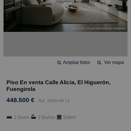
Ampliar fotos
Ver mapa
Piso En venta Calle Alicia, El Higuerón,
Fuengirola
448.500 €
Ref. 240N HR L5
2 Dorm
2 Baños
109m²