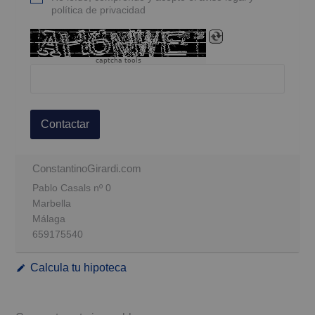
política de privacidad
captcha tools
Contactar
ConstantinoGirardi.com
Pablo Casals nº 0
Marbella
Málaga
659175540
Calcula tu hipoteca