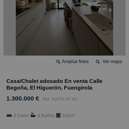
Ampliar fotos
Ver mapa
Casa/Chalet adosado En venta Calle
Begoña, El Higuerón, Fuengirola
1.300.000 €
Ref. 210TH HT KO
4 Dorm
4 Baños
182m²