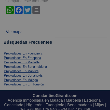
Comparte este inmueble
WhatsApp
Facebook
Twitter
Print
Ver mapa
Búsquedas Frecuentes
Propiedades En Fuengirola
Propiedades En Estepona
Propiedades En Marbella
Propiedades En Benalmádena
Propiedades En Manilva
Propiedades En Benahavís
Propiedades En Málaga
Propiedades En El Higuerón
ConstantinoGirardi.com
Agencia Inmobiliaria en Malaga | Marbella | Estepona |
Cancelada | Higuerón | Fuengirola | Benalmádena | Mijas |
Tel.
+34 659 175 540
y
+34 951 102 256