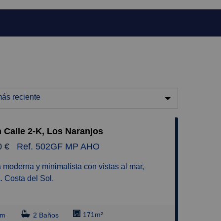
ás reciente
ás reciente
n Calle 2-K, Los Naranjos
enos reciente
0 €
Ref. 502GF MP AHO
aratos
aros
. Costa del Sol.
equeños
de 171m2, esta elegante vivienda situada en
randes
aja cuenta con 2 amplios dormitorios, 2 baños,
171m²
rm
2 Baños