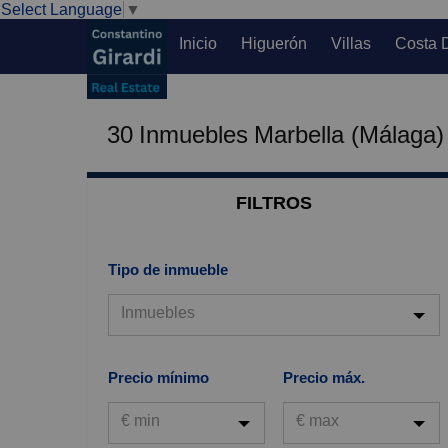
Select Language
▼
Inicio
Higuerón
Villas
Costa 
30
Inmuebles
Marbella (Málaga)
FILTROS
Tipo de inmueble
Inmuebles
Inmuebles
Precio mínimo
Precio máx.
Viviendas
€ min
€ max
Garaje