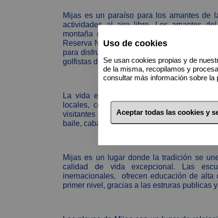
Mijas es un paraíso para los amantes de l
actividades al aire libre. Los amantes de
montaña que ofrecen impresionantes vistas
Uso de cookies
Reserva Natural de la Sierra de Mijas es un 
para disfrutar de la flora y fauna locales. A
Se usan cookies propias y de nuestr
golfistas de todo el mundo.
de la misma, recopilamos y proces
consultar más información sobre la 
La vida en Mijas se caracteriza por su ri
locales, como la Feria de Mijas, son ev
Aceptar todas las cookies y 
visitantes de todas partes de españa . Duran
baile, caballos y trajes tradicionales.
Mijas es un lugar donde la tradición se un
calidad de vida excepcional. Las escu
inernacionales, ofrecen educación de alta
primer nivel, gracias a las estruras publicas y