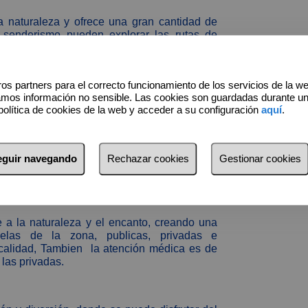
a naturaleza y ofrece una gran cantidad de
l senderismo pueden explorar las rutas de
 panorámicas de la costa y el interior. La
refugio de biodiversidad y un lugar perfecto
demás, los campos de golf de la zona atraen a
os partners para el correcto funcionamiento de los servicios de la w
amos información no sensible. Las cookies son guardadas durante u
política de cookies de la web y acceder a su configuración
aquí
.
tmo tranquilo y relajado, Las festividades
entos que unen a la comunidad y atraen a
seguir navegando
Rechazar cookies
Gestionar cookies
te la feria, las calles se llenan de música,
e a la naturaleza y el encanto, creando una
elas de la zona, publicas, privadas e
 calidad, Tambien la atención médica es de
 las privadas.