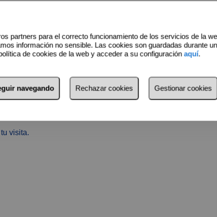
os partners para el correcto funcionamiento de los servicios de la w
amos información no sensible. Las cookies son guardadas durante u
política de cookies de la web y acceder a su configuración
aquí
.
cios tales como:
as deportivas, campos de golf, pistas de tenis y pádel, club
 y transportes públicos.
seguir navegando
Rechazar cookies
Gestionar cookies
quilidad en la Costa del Sol.
u visita.