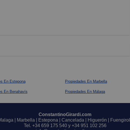
es En Estepona
Propiedades En Marbella
es En Benahavís
Propiedades En Málaga
ConstantinoGirardi.com
Malaga | Marbella | Estepona | Cancelada | Higuerón | Fuengirol
Tel.
+34 659 175 540
y
+34 951 102 256