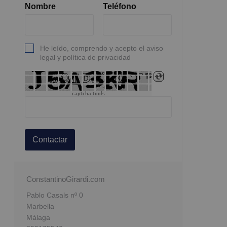
Nombre
Teléfono
He leído, comprendo y acepto el aviso
legal y política de privacidad
captcha tools
Contactar
ConstantinoGirardi.com
Pablo Casals nº 0
Marbella
Málaga