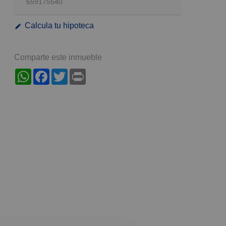
659175540
Calcula tu hipoteca
Comparte este inmueble
WhatsApp
Facebook
Twitter
Print