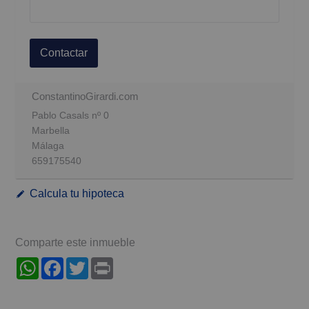
Contactar
ConstantinoGirardi.com
Pablo Casals nº 0
Marbella
Málaga
659175540
Calcula tu hipoteca
Comparte este inmueble
WhatsApp
Facebook
Twitter
Print