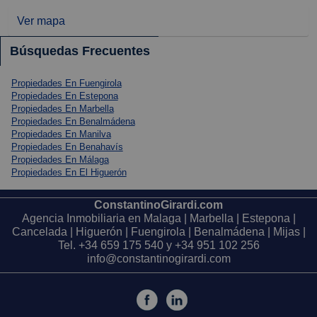
Ver mapa
Búsquedas Frecuentes
Propiedades En Fuengirola
Propiedades En Estepona
Propiedades En Marbella
Propiedades En Benalmádena
Propiedades En Manilva
Propiedades En Benahavís
Propiedades En Málaga
Propiedades En El Higuerón
ConstantinoGirardi.com
Agencia Inmobiliaria en Malaga | Marbella | Estepona |
Cancelada | Higuerón | Fuengirola | Benalmádena | Mijas |
Tel.
+34 659 175 540
y
+34 951 102 256
info@constantinogirardi.com